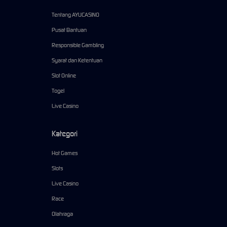
Tentang AYUCASINO
Pusat Bantuan
Responsible Gambling
Syarat dan Ketentuan
Slot Online
Togel
Live Casino
Kategori
Hot Games
Slots
Live Casino
Race
Olahraga