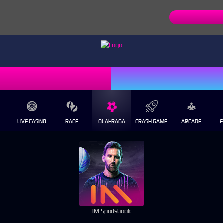
LIVE CASINO
RACE
OLAHRAGA
CRASH GAME
ARCADE
E
IM Sportsbook