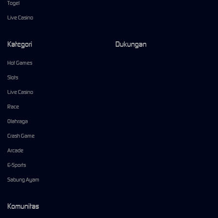
Togel
Live Casino
Kategori
Dukungan
Hot Games
Slots
Live Casino
Race
Olahraga
Crash Game
Arcade
E-Sports
Sabung Ayam
Komunitas