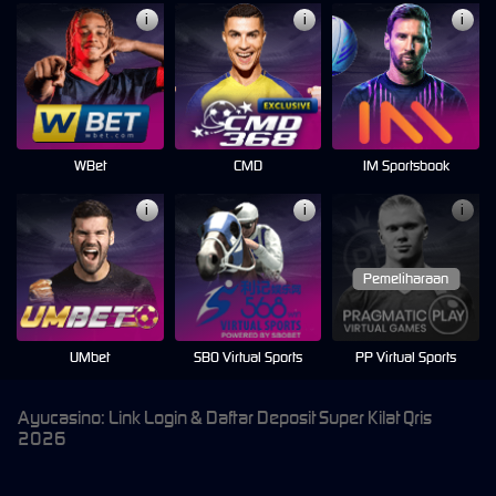
i
i
i
WBet
CMD
IM Sportsbook
i
i
i
UMbet
SBO Virtual Sports
PP Virtual Sports
Ayucasino: Link Login & Daftar Deposit Super Kilat Qris
2026