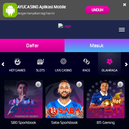
×
AYUCASINO Aplikasi Mobile
UNDUH
Jangan tampilkan lagi hari ini
Daftar
Masuk
HOT GAMES
SLOTS
LIVE CASINO
RACE
OLAHRAGA
CRA
i
i
i
SBO Sportsbook
Saba Sportsbook
BTi Gaming