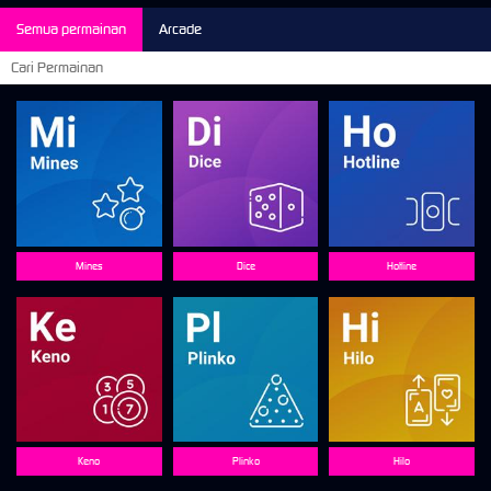
Semua permainan
Arcade
Mines
Dice
Hotline
Keno
Plinko
Hilo