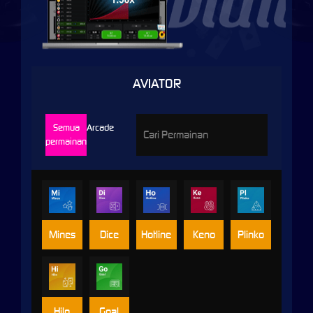
AVIATOR
Semua
Arcade
permainan
Mines
Dice
Hotline
Keno
Plinko
Hilo
Goal