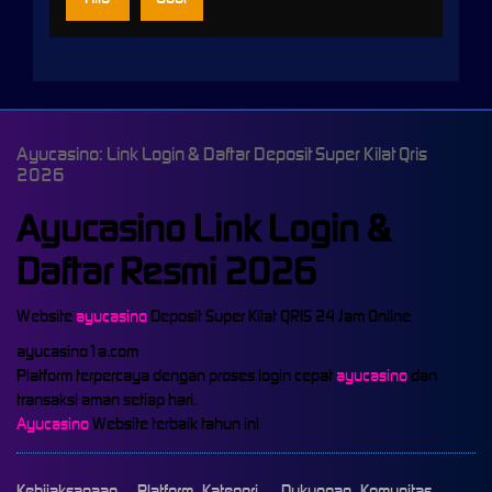
Ayucasino: Link Login & Daftar Deposit Super Kilat Qris
2026
Ayucasino Link Login &
Daftar Resmi 2026
Website
ayucasino
Deposit Super Kilat QRIS 24 Jam Online
ayucasino1a.com
Platform terpercaya dengan proses login cepat
ayucasino
dan
transaksi aman setiap hari.
Ayucasino
Website terbaik tahun ini
Kebijaksanaan
Platform
Kategori
Dukungan
Komunitas