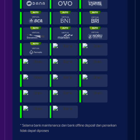
* Selama bank maintenance dan bank offline deposit dan penarikan
tidak dapat diproses