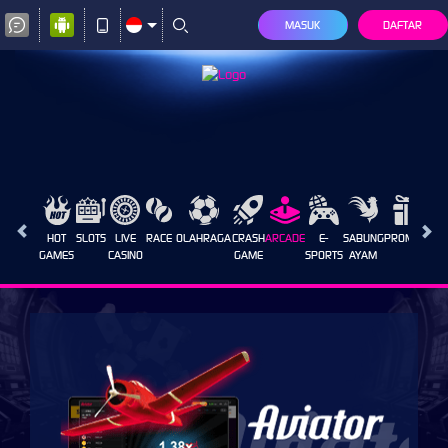
MASUK
DAFTAR
HOT
SLOTS
LIVE
RACE
OLAHRAGA
CRASH
ARCADE
E-
SABUNG
PROMOSI
GAMES
CASINO
GAME
SPORTS
AYAM