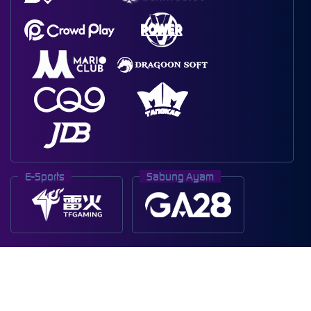
E-Sports
Sabung Ayam