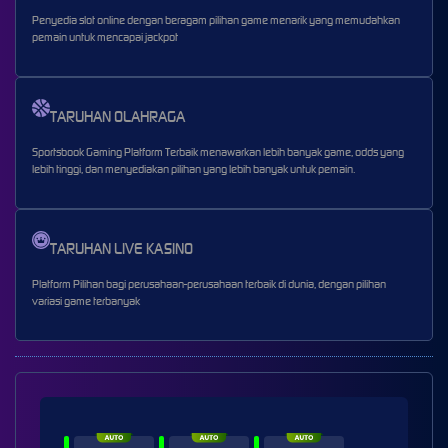
Penyedia slot online dengan beragam pilihan game menarik yang memudahkan
pemain untuk mencapai jackpot
TARUHAN OLAHRAGA
Sportsbook Gaming Platform Terbaik menawarkan lebih banyak game, odds yang
lebih tinggi, dan menyediakan pilihan yang lebih banyak untuk pemain.
TARUHAN LIVE KASINO
Platform Pilihan bagi perusahaan-perusahaan terbaik di dunia, dengan pilihan
variasi game terbanyak