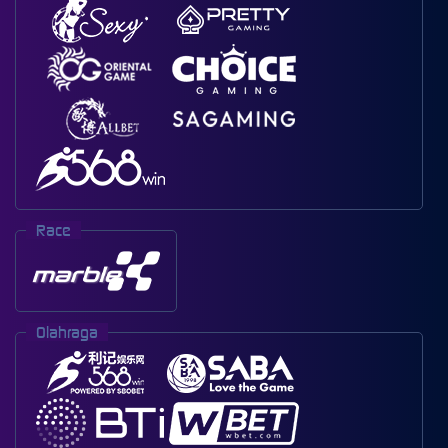
Race
Olahraga