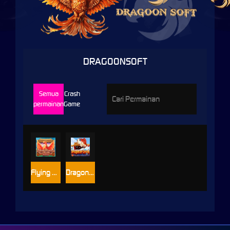
DRAGOONSOFT
Semua
Crash
permainan
Game
Flying Phoenix
Dragon or Crash