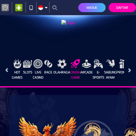
MASUK
DAFTAR
HOT
SLOTS
LIVE
RACE
OLAHRAGA
CRASH
ARCADE
E-
SABUNG
PROMOSI
GAMES
CASINO
GAME
SPORTS
AYAM