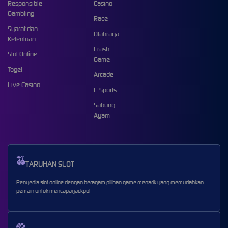
Responsible
Casino
Gambling
Race
Syarat dan
Olahraga
Ketentuan
Crash
Slot Online
Game
Togel
Arcade
Live Casino
E-Sports
Sabung
Ayam
TARUHAN SLOT
Penyedia slot online dengan beragam pilihan game menarik yang memudahkan
pemain untuk mencapai jackpot