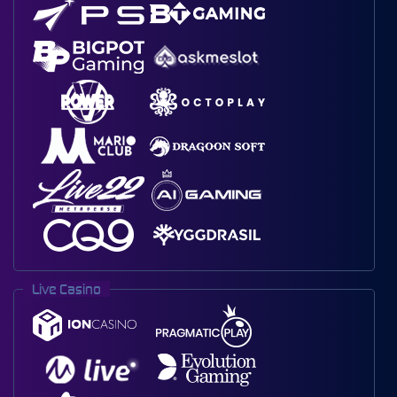
Live Casino