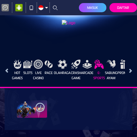
MASUK
DAFTAR
HOT
SLOTS
LIVE
RACE
OLAHRAGA
CRASH
ARCADE
E-
SABUNG
PROMOSI
GAMES
CASINO
GAME
SPORTS
AYAM
i