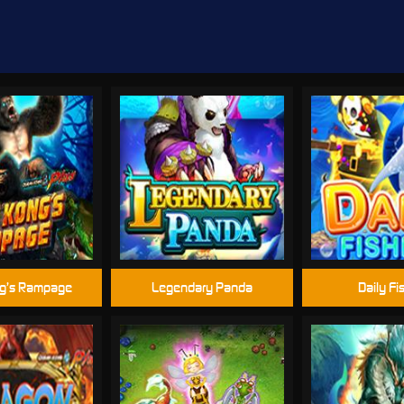
ng’s Rampage
Legendary Panda
Daily Fi