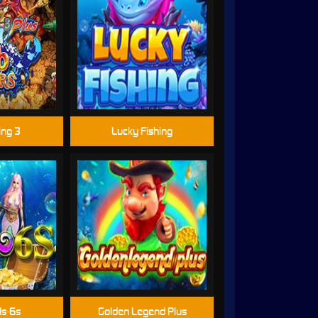
ing 3
Lucky Fishing
s-6s
Golden Legend Plus