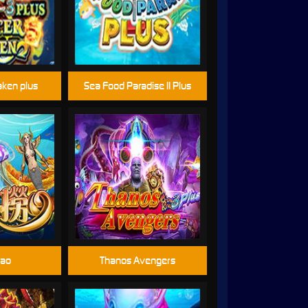
ken plus
Sea Food Paradise II Plus
Lao
Thanos Avengers