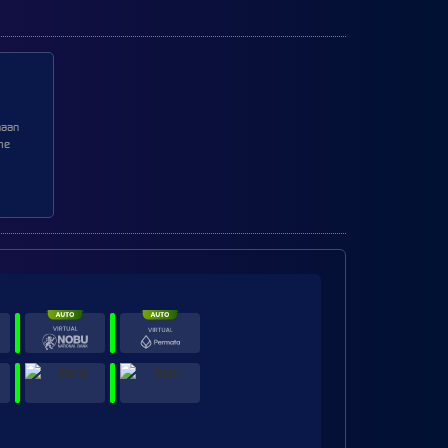
haan
ame