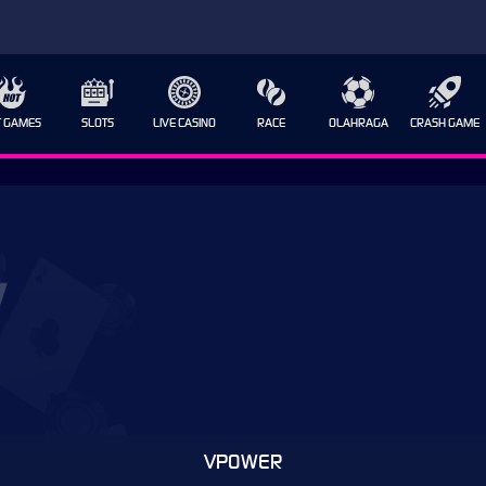
T GAMES
SLOTS
LIVE CASINO
RACE
OLAHRAGA
CRASH GAME
VPOWER