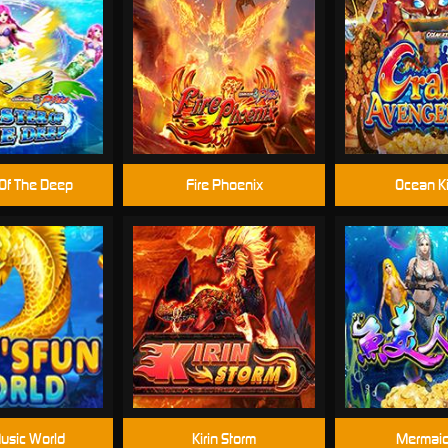
Of The Deep
Fire Phoenix
Ocean K
usic World
Kirin Storm
Mermaid