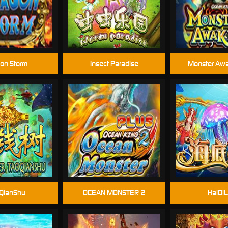
on Storm
Insect Paradise
Monster Awa
QianShu
OCEAN MONSTER 2
HaiDi