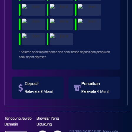
* Selama bank maintenance dan bank offline deposit dan penarikan
tidak dapat diproses
Deposit
Penarikan
Rata-rata 2 Menit
Rata-rata 4 Menit
Tanggung Jawab
Browser Yang
Bermain
Didukung
©2026 AYUCASINO. Hak cipta