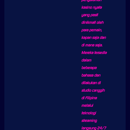
kasino nyata
yang pasti
dinikmati oleh
para pemain,
kapan saja dan
di mana saja.
Mereka tersedia
dalam
beberapa
bahasa dan
dilakukan di
studio canggih
di Filipina
melalui
teknologi
streaming
langsung 24/7