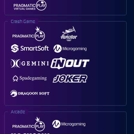
Crash Game
Arcade