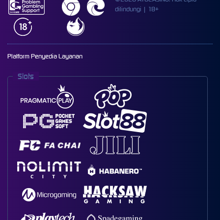
dilindungi | 18+
Platform Penyedia Layanan
Slots