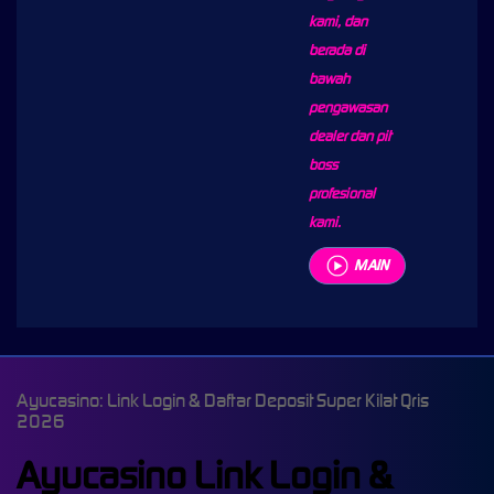
kami, dan
berada di
bawah
pengawasan
dealer dan pit
boss
profesional
kami.
MAIN
Ayucasino: Link Login & Daftar Deposit Super Kilat Qris
2026
Ayucasino Link Login &