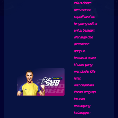
fokus dalam
pemesanan
seperti taruhan
langsung online
untuk beragam
olahraga dan
permainan
apapun,
termasuk acara
khusus yang
mendunia. Kita
telah
mendapatkan
lisensi lengkap
taruhan,
memegang
kebanggan