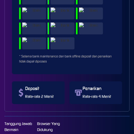
* Selama bank maintenance dan bank offline deposit dan penarikan
tidak dapat diproses
Deposit
Penarikan
Rata-rata 2 Menit
Rata-rata 4 Menit
Tanggung Jawab
Browser Yang
Bermain
Didukung