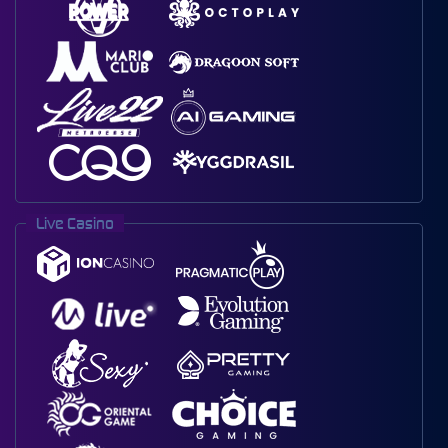
Live Casino