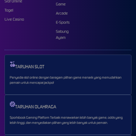
Slot Online
Game
Togel
Arcade
Live Casino
E-Sports
Sabung
Ayam
TARUHAN SLOT
Penyedia slot online dengan beragam pilihan game menarik yang memudahkan
pemain untuk mencapai jackpot
TARUHAN OLAHRAGA
Sportsbook Gaming Platform Terbaik menawarkan lebih banyak game, odds yang
lebih tinggi, dan menyediakan pilihan yang lebih banyak untuk pemain.