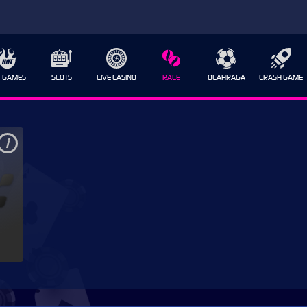
T GAMES
SLOTS
LIVE CASINO
RACE
OLAHRAGA
CRASH GAME
i