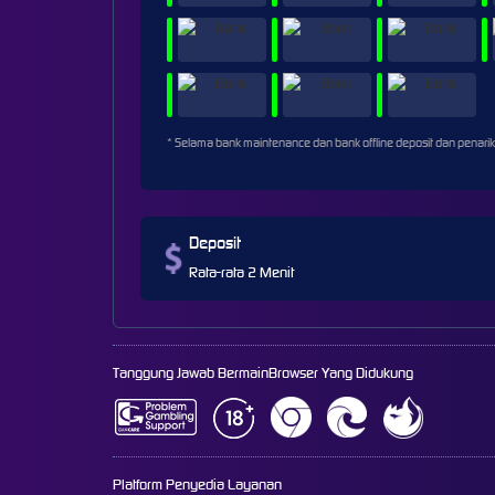
* Selama bank maintenance dan bank offline deposit dan penarik
Deposit
Rata-rata 2 Menit
Tanggung Jawab Bermain
Browser Yang Didukung
Platform Penyedia Layanan