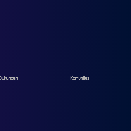
Dukungan
Komunitas