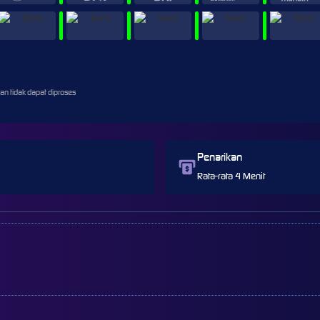
an tidak dapat diproses
Penarikan
Rata-rata 4 Menit