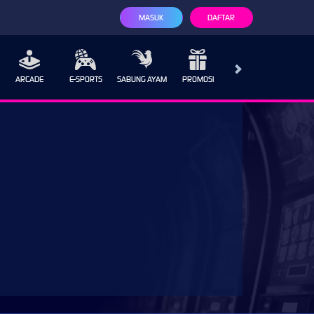
MASUK
DAFTAR
ARCADE
E-SPORTS
SABUNG AYAM
PROMOSI