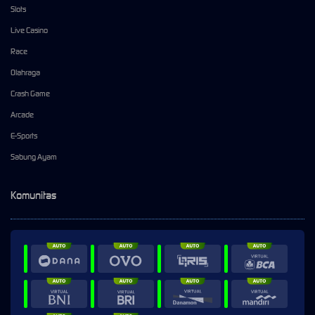
Slots
Live Casino
Race
Olahraga
Crash Game
Arcade
E-Sports
Sabung Ayam
Komunitas