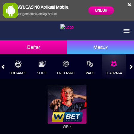
×
AYUCASINO Aplikasi Mobile
UNDUH
Jangan tampilkan lagi hari ini
Daftar
Masuk
HOT GAMES
SLOTS
LIVE CASINO
RACE
OLAHRAGA
CRA
WBet